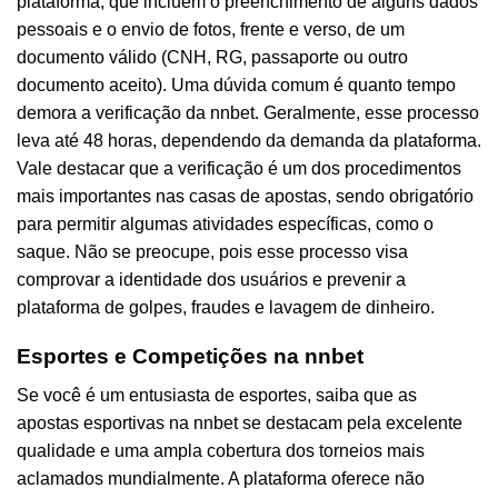
plataforma, que incluem o preenchimento de alguns dados
pessoais e o envio de fotos, frente e verso, de um
documento válido (CNH, RG, passaporte ou outro
documento aceito). Uma dúvida comum é quanto tempo
demora a verificação da nnbet. Geralmente, esse processo
leva até 48 horas, dependendo da demanda da plataforma.
Vale destacar que a verificação é um dos procedimentos
mais importantes nas casas de apostas, sendo obrigatório
para permitir algumas atividades específicas, como o
saque. Não se preocupe, pois esse processo visa
comprovar a identidade dos usuários e prevenir a
plataforma de golpes, fraudes e lavagem de dinheiro.
Esportes e Competições na nnbet
Se você é um entusiasta de esportes, saiba que as
apostas esportivas na nnbet se destacam pela excelente
qualidade e uma ampla cobertura dos torneios mais
aclamados mundialmente. A plataforma oferece não