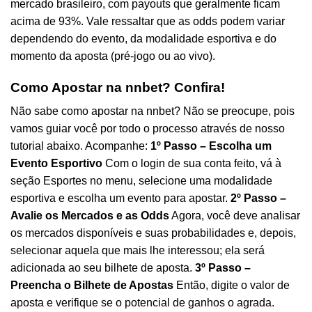
mercado brasileiro, com payouts que geralmente ficam
acima de 93%. Vale ressaltar que as odds podem variar
dependendo do evento, da modalidade esportiva e do
momento da aposta (pré-jogo ou ao vivo).
Como Apostar na nnbet? Confira!
Não sabe como apostar na nnbet? Não se preocupe, pois
vamos guiar você por todo o processo através de nosso
tutorial abaixo. Acompanhe:
1º Passo – Escolha um
Evento Esportivo
Com o login de sua conta feito, vá à
seção Esportes no menu, selecione uma modalidade
esportiva e escolha um evento para apostar.
2º Passo –
Avalie os Mercados e as Odds
Agora, você deve analisar
os mercados disponíveis e suas probabilidades e, depois,
selecionar aquela que mais lhe interessou; ela será
adicionada ao seu bilhete de aposta.
3º Passo –
Preencha o Bilhete de Apostas
Então, digite o valor de
aposta e verifique se o potencial de ganhos o agrada.