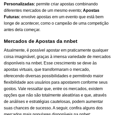
Personalizadas:
permite criar apostas combinando
diferentes mercados de um mesmo evento;
Apostas
Futuras:
envolve apostas em um evento que está bem
longe de acontecer, como o campeão de uma competição
antes dela começar.
Mercados de Apostas da nnbet
Atualmente, é possível apostar em praticamente qualquer
coisa imaginável, graças à imensa variedade de mercados
disponíveis na nnbet. Esse crescimento se deve às
apostas virtuais, que transformaram o mercado,
oferecendo diversas possibilidades e permitindo maior
flexibilidade aos usuários para apostarem conforme seus
gostos. Vale ressaltar que, entre os mercados, existem
opções que não são totalmente aleatórias e que, através
de análises e estratégias cautelosas, podem aumentar
suas chances de sucesso. A seguir, confira alguns dos
mercados mais populares disponíveis na nnbet: