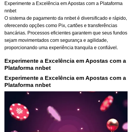
Experimente a Excelência em Apostas com a Plataforma
nnbet
O sistema de pagamento da nnbet é diversificado e rápido,
oferecendo opções como Pix, cartões e transferências
bancárias. Processos eficientes garantem que seus fundos
sejam movimentados com segurança e agilidade,
proporcionando uma experiência tranquila e confiável.
Experimente a Excelência em Apostas com a
Plataforma nnbet
Experimente a Excelência em Apostas com a
Plataforma nnbet