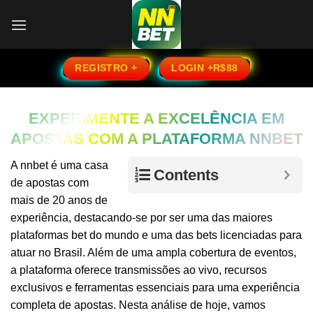
Skip
to
content
REGISTRO +
LOGIN +R$88
EXPERIMENTE A EXCELÊNCIA EM
APOSTAS COM A PLATAFORMA NNBET
A nnbet é uma casa
Contents
de apostas com
mais de 20 anos de
experiência, destacando-se por ser uma das maiores
plataformas bet do mundo e uma das bets licenciadas para
atuar no Brasil. Além de uma ampla cobertura de eventos,
a plataforma oferece transmissões ao vivo, recursos
exclusivos e ferramentas essenciais para uma experiência
completa de apostas. Nesta análise de hoje, vamos