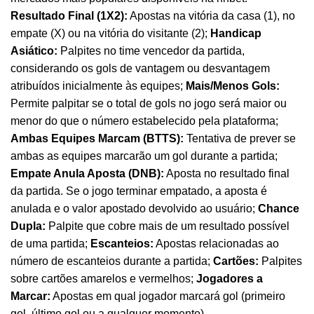
Resultado Final (1X2):
Apostas na vitória da casa (1), no
empate (X) ou na vitória do visitante (2);
Handicap
Asiático:
Palpites no time vencedor da partida,
considerando os gols de vantagem ou desvantagem
atribuídos inicialmente às equipes;
Mais/Menos Gols:
Permite palpitar se o total de gols no jogo será maior ou
menor do que o número estabelecido pela plataforma;
Ambas Equipes Marcam (BTTS):
Tentativa de prever se
ambas as equipes marcarão um gol durante a partida;
Empate Anula Aposta (DNB):
Aposta no resultado final
da partida. Se o jogo terminar empatado, a aposta é
anulada e o valor apostado devolvido ao usuário;
Chance
Dupla:
Palpite que cobre mais de um resultado possível
de uma partida;
Escanteios:
Apostas relacionadas ao
número de escanteios durante a partida;
Cartões:
Palpites
sobre cartões amarelos e vermelhos;
Jogadores a
Marcar:
Apostas em qual jogador marcará gol (primeiro
gol, último gol ou a qualquer momento).