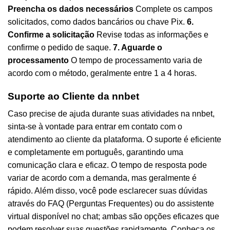
Preencha os dados necessários
Complete os campos
solicitados, como dados bancários ou chave Pix.
6.
Confirme a solicitação
Revise todas as informações e
confirme o pedido de saque.
7. Aguarde o
processamento
O tempo de processamento varia de
acordo com o método, geralmente entre 1 a 4 horas.
Suporte ao Cliente da nnbet
Caso precise de ajuda durante suas atividades na nnbet,
sinta-se à vontade para entrar em contato com o
atendimento ao cliente da plataforma. O suporte é eficiente
e completamente em português, garantindo uma
comunicação clara e eficaz. O tempo de resposta pode
variar de acordo com a demanda, mas geralmente é
rápido. Além disso, você pode esclarecer suas dúvidas
através do FAQ (Perguntas Frequentes) ou do assistente
virtual disponível no chat; ambas são opções eficazes que
podem resolver suas questões rapidamente. Conheça os