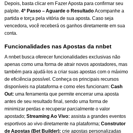
Depois, basta clicar em Fazer Aposta para confirmar seu
palpite.
4º Passo – Aguarde o Resultado
Acompanhe a
partida e torça pela vitória de sua aposta. Caso seja
vencedora, você receberá os ganhos diretamente em sua
conta.
Funcionalidades nas Apostas da nnbet
A nnbet busca oferecer funcionalidades exclusivas não
apenas como uma forma de atrair novos apostadores, mas
também para ajudá-los a criar suas apostas com o máximo
de eficiência possível. Conheça os principais recursos
disponíveis na plataforma e como eles funcionam:
Cash
Out:
uma ferramenta que permite encerrar uma aposta
antes de seu resultado final, sendo uma forma de
minimizar perdas e recuperar parcialmente o valor
apostado;
Streaming Ao Vivo:
assista a grandes eventos
esportivos ao vivo diretamente na plataforma;
Construtor
de Apostas (Bet Builder):
crie apostas personalizadas